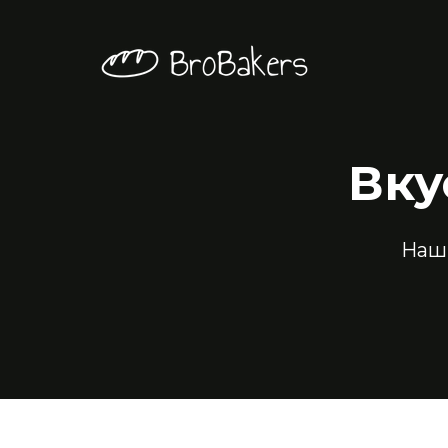
Вку
Наш 