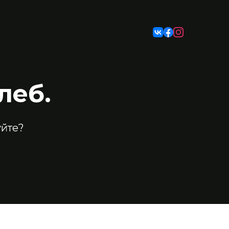
леб.
уйте?