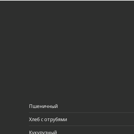
Пшеничный
Хлеб с отрубями
Кукурузный